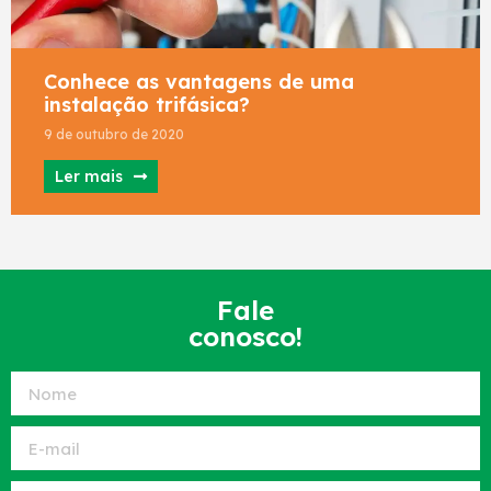
Conhece as vantagens de uma
instalação trifásica?
9 de outubro de 2020
Ler mais
Fale
conosco!