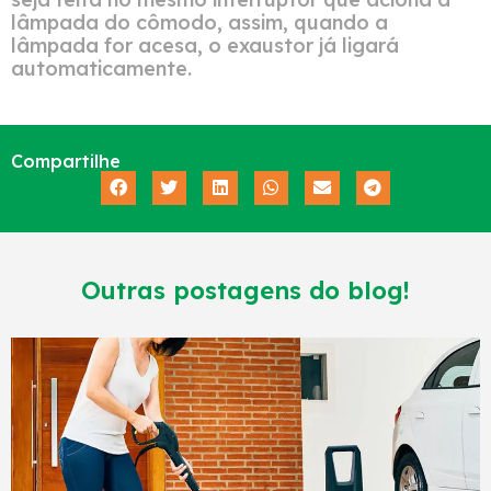
lâmpada do cômodo, assim, quando a
lâmpada for acesa, o exaustor já ligará
automaticamente.
Compartilhe
Outras postagens do blog!