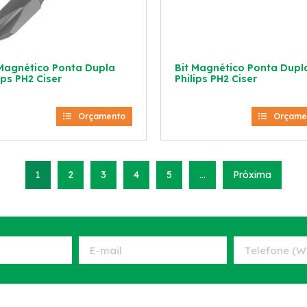
 Magnético Ponta Dupla
Bit Magnético Ponta Dupl
ips PH2 Ciser
Philips PH2 Ciser
Orçamento
Orçame
1
2
3
4
5
…
Próxima