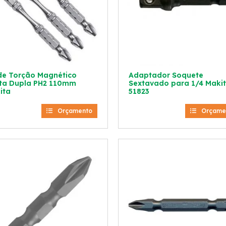
 de Torção Magnético
Adaptador Soquete
ta Dupla PH2 110mm
Sextavado para 1/4 Makit
ita
51823
Orçamento
Orçame