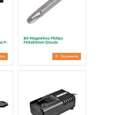
Bit Magnético Philips
a P-
PH3x50mm Dtools
nto
Orçamento