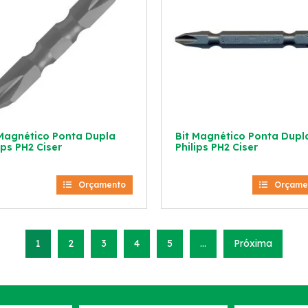
 Magnético Ponta Dupla
Bit Magnético Ponta Dupl
ips PH2 Ciser
Philips PH2 Ciser
Orçamento
Orçame
1
2
3
4
5
…
Próxima