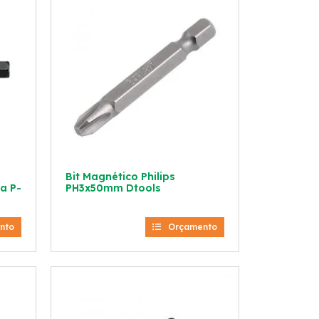
Bit Magnético Philips
a P-
PH3x50mm Dtools
nto
Orçamento