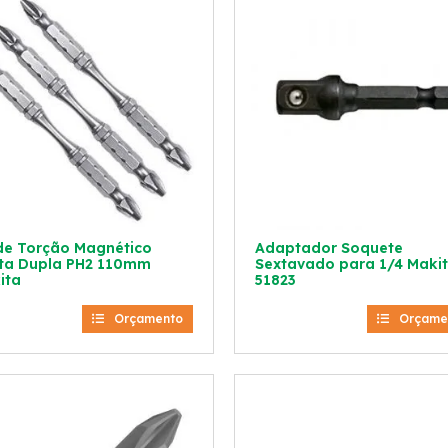
 de Torção Magnético
Adaptador Soquete
ta Dupla PH2 110mm
Sextavado para 1/4 Makit
ita
51823
Orçamento
Orçame