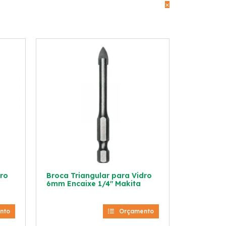
×
dro
Broca Triangular para Vidro
6mm Encaixe 1/4″ Makita
nto
Orçamento