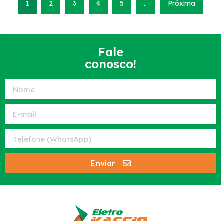
1
2
3
4
5
…
Próxima
Fale
conosco!
Enviar