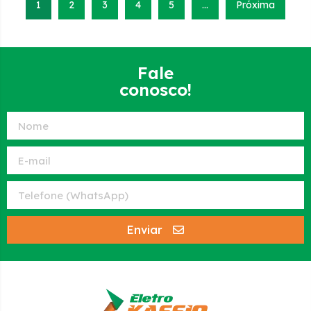
1
2
3
4
5
…
Próxima
Fale
conosco!
Enviar