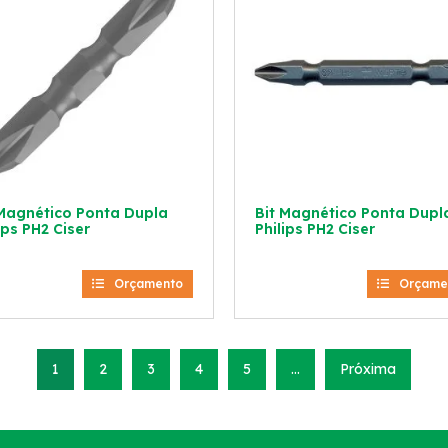
 Magnético Ponta Dupla
Bit Magnético Ponta Dupl
ips PH2 Ciser
Philips PH2 Ciser
Orçamento
Orçame
1
2
3
4
5
…
Próxima