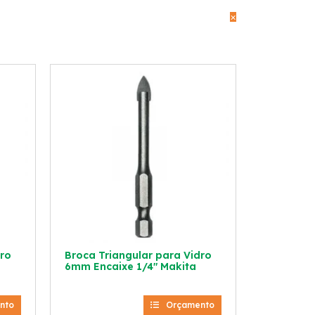
×
dro
Broca Triangular para Vidro
6mm Encaixe 1/4″ Makita
nto
Orçamento