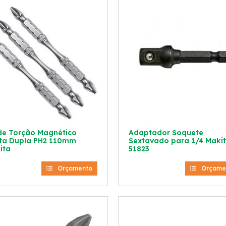
 de Torção Magnético
Adaptador Soquete
ta Dupla PH2 110mm
Sextavado para 1/4 Makit
ita
51823
Orçamento
Orçame