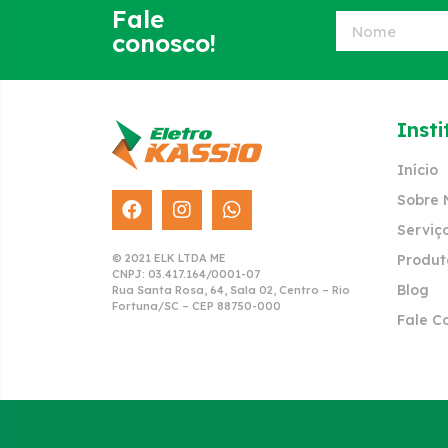
Fale
conosco!
Insti
Início
Sobre 
Serviç
© 2021 ELK LTDA ME
Produt
CNPJ: 03.417.164/0001-07
Blog
Rua Santa Rosa, 64, Sala 02, Centro – Rio
Fortuna/SC – CEP 88750-000
Fale C