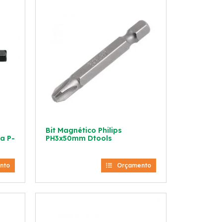
Bit Magnético Philips
a P-
PH3x50mm Dtools
nto
Orçamento