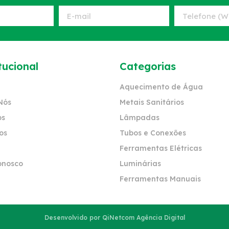
tucional
Categorias
Aquecimento de Água
Nós
Metais Sanitários
os
Lâmpadas
os
Tubos e Conexões
Ferramentas Elétricas
onosco
Luminárias
Ferramentas Manuais
Desenvolvido por QiNetcom Agência Digital