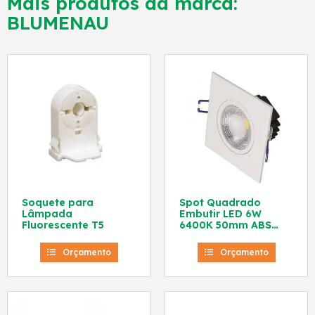
Mais produtos da marca:
BLUMENAU
Soquete para
Spot Quadrado
Lâmpada
Embutir LED 6W
Fluorescente T5
6400K 50mm ABS
Branco 80260004
Blumenau
Orçamento
Orçamento