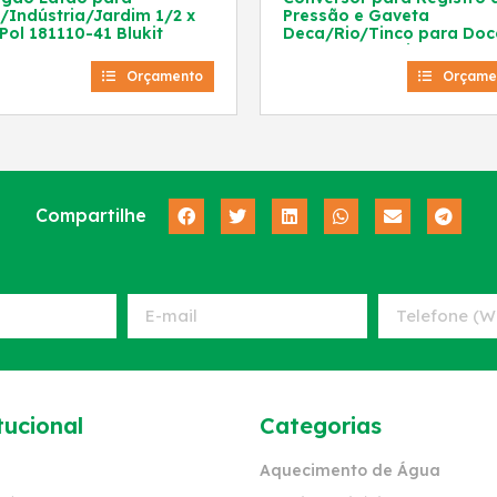
/Indústria/Jardim 1/2 x
Pressão e Gaveta
Pol 181110-41 Blukit
Deca/Rio/Tinco para Doc
134901-21 Blukit
Orçamento
Orçame
Compartilhe
tucional
Categorias
Aquecimento de Água