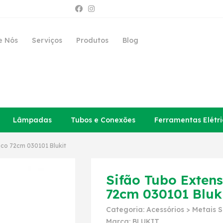
e Nós
Serviços
Produtos
Blog
Lâmpadas
Tubos e Conexões
Ferramentas Elétri
nco 72cm 030101 Blukit
Sifão Tubo Extens
72cm 030101 Bluk
Categoria:
Acessórios
>
Metais S
Marca:
BLUKIT