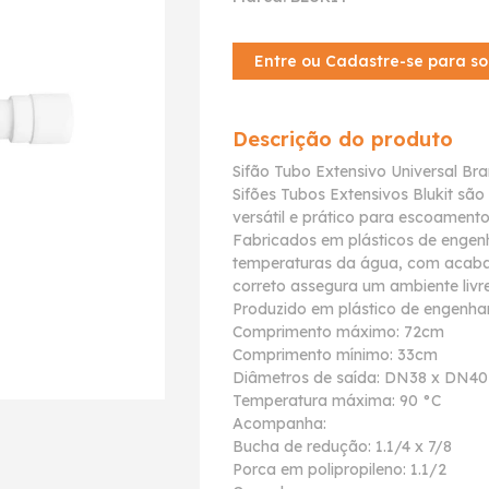
Entre ou Cadastre-se para so
Descrição do produto
Sifão Tubo Extensivo Universal Br
Sifões Tubos Extensivos Blukit s
versátil e prático para escoament
Fabricados em plásticos de engenh
temperaturas da água, com acaba
correto assegura um ambiente liv
Produzido em plástico de engenh
Comprimento máximo: 72cm
Comprimento mínimo: 33cm
Diâmetros de saída: DN38 x DN4
Temperatura máxima: 90 °C
Acompanha:
Bucha de redução: 1.1/4 x 7/8
Porca em polipropileno: 1.1/2