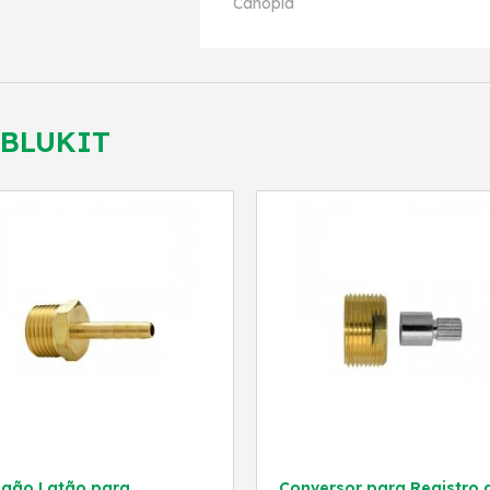
Canopla
BLUKIT
igão Latão para
Conversor para Registro 