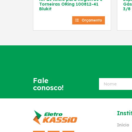
Torneiras ORing 100812-41
Gás
Blukit
3/8 
Orçamento
Fale
conosco!
Insti
Início