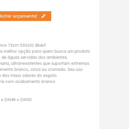
licitar orçamento!
anco 72cm 030101 Blukit
ão a melhor opção para quem busca um produto
o de águas servidas dos ambientes.
aria, ultrarresistentes que suportam extremas
mento branco, cinza ou cromado. Seu uso
re dos maus odores do esgoto
aria com acabamento branco
0 x DN48 x DN50