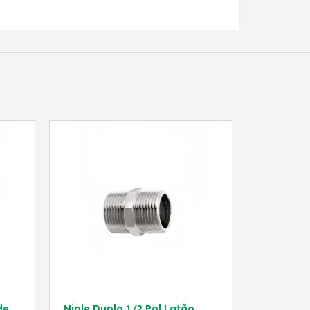
de
Niple Duplo 1/2 Pol Latão