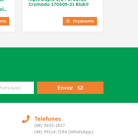
Cromado 170605-21 Blukit
ol
nto
Orçamento
Enviar
Telefones
(48) 3653-1827
(48) 99114-7194 (WhatsApp)