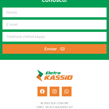
Enviar
© 2021 ELK LTDA ME
CNPJ: 03.417.164/0001-07