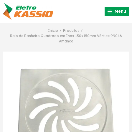
Menu
/
/
Início
Produtos
Ralo de Banheiro Quadrado em Inox 150x150mm Vórtice 99046
Amanco