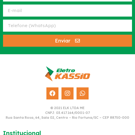
Enviar
© 2021 ELK LTDA ME
CNPJ: 03.417.164/0001-07
Rua Santa Rosa, 64, Sala 02, Centro – Rio Fortuna/SC – CEP 88750-000
Institucional