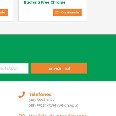
Bacteria Free Chrome
nto
Orçamento
Enviar
Telefones
(48) 3653-1827
(48) 99114-7194 (WhatsApp)