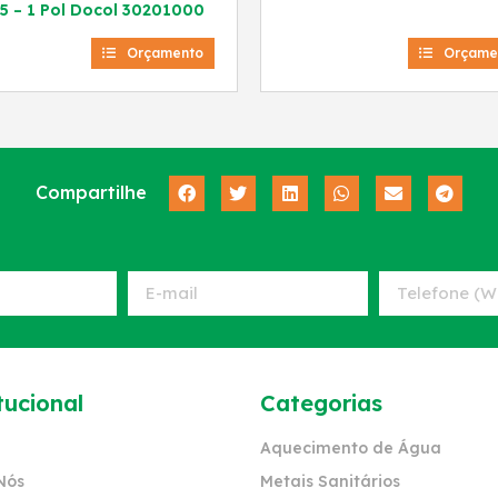
5 – 1 Pol Docol 30201000
Orçamento
Orçame
Compartilhe
tucional
Categorias
Aquecimento de Água
Nós
Metais Sanitários