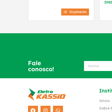
DN2
Orçamento
Fale
conosco!
Insti
Início
Sobre 