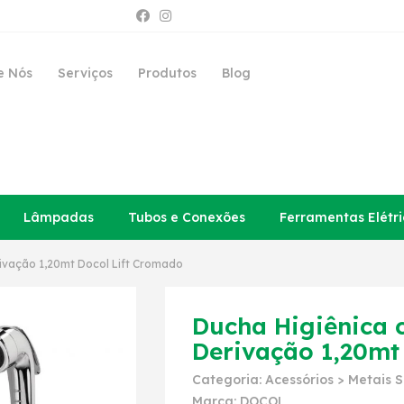
e Nós
Serviços
Produtos
Blog
Lâmpadas
Tubos e Conexões
Ferramentas Elétri
rivação 1,20mt Docol Lift Cromado
Ducha Higiênica 
Derivação 1,20mt
Categoria:
Acessórios
>
Metais S
Marca:
DOCOL