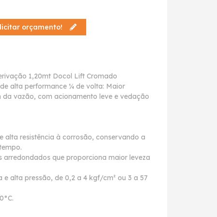
licitar orçamento!
erivação 1,20mt Docol Lift Cromado
de alta performance ¼ de volta: Maior
em da vazão, com acionamento leve e vedação
 alta resistência à corrosão, conservando a
 tempo.
s arredondados que proporciona maior leveza
 e alta pressão, de 0,2 a 4 kgf/cm² ou 3 a 57
0°C.