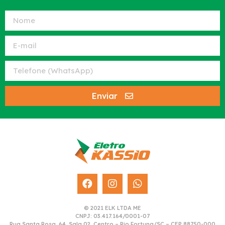
Enviar
© 2021 ELK LTDA ME
CNPJ: 03.417.164/0001-07
Rua Santa Rosa, 64, Sala 02, Centro – Rio Fortuna/SC – CEP 88750-000