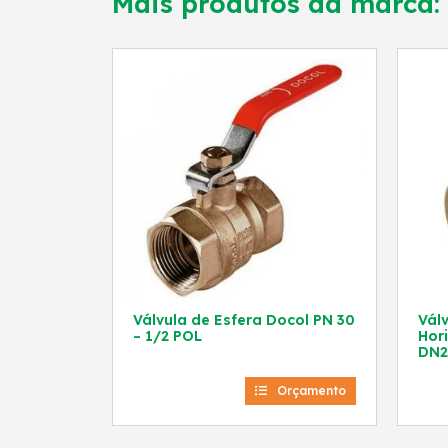
Mais produtos da marca:
Válvula de Esfera Docol PN 30
Vál
– 1/2 POL
Hor
DN2
Orçamento