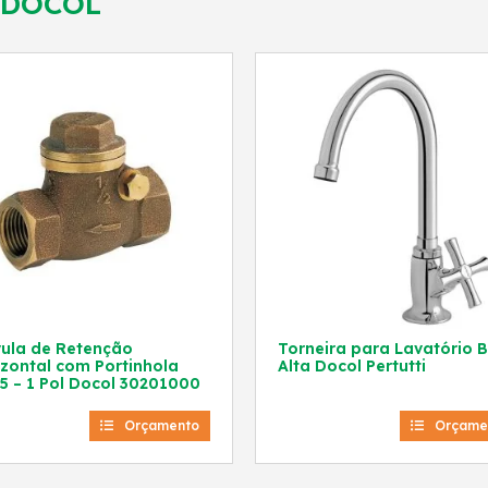
DOCOL
vula de Retenção
Torneira para Lavatório B
izontal com Portinhola
Alta Docol Pertutti
5 – 1 Pol Docol 30201000
Orçamento
Orçame