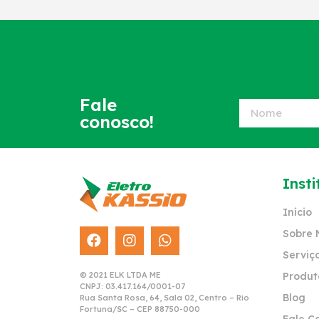
Fale
conosco!
Insti
Início
Sobre 
Serviç
© 2021 ELK LTDA ME
Produt
CNPJ: 03.417.164/0001-07
Blog
Rua Santa Rosa, 64, Sala 02, Centro – Rio
Fortuna/SC – CEP 88750-000
Fale C