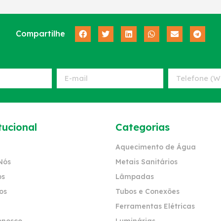
Compartilhe
tucional
Categorias
Aquecimento de Água
Nós
Metais Sanitários
os
Lâmpadas
os
Tubos e Conexões
Ferramentas Elétricas
onosco
Luminárias