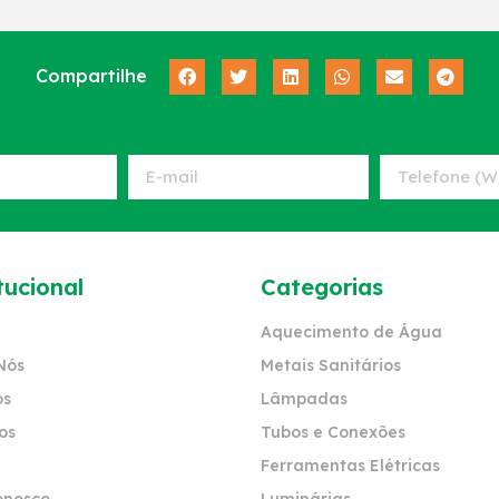
Compartilhe
tucional
Categorias
Aquecimento de Água
Nós
Metais Sanitários
os
Lâmpadas
os
Tubos e Conexões
Ferramentas Elétricas
onosco
Luminárias