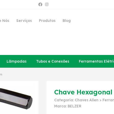
e Nós
Serviços
Produtos
Blog
Lâmpadas
Tubos e Conexões
Ferramentas Elétri
mm
Chave Hexagonal 
Categoria:
Chaves Allen
>
Ferra
Marca:
BELZER