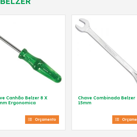
BELZER
e Canhão Belzer 8 X
Chave Combinada Belzer
mm Ergonomica
15mm
Orçamento
Orçame