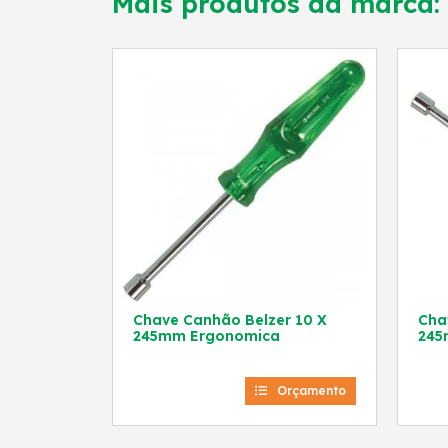
Mais produtos da marca:
Chave Canhão Belzer 10 X
Chav
245mm Ergonomica
245
Orçamento