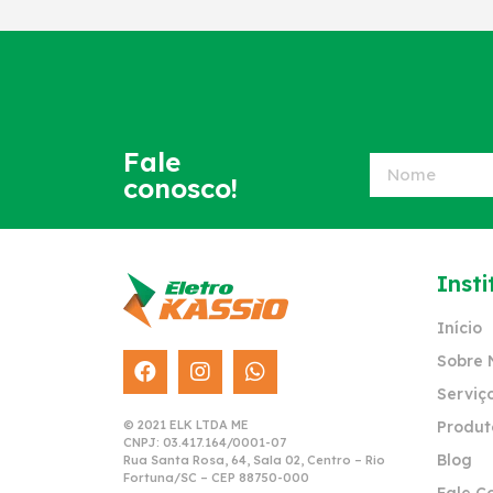
Fale
conosco!
Insti
Início
Sobre 
Serviç
© 2021 ELK LTDA ME
Produt
CNPJ: 03.417.164/0001-07
Blog
Rua Santa Rosa, 64, Sala 02, Centro – Rio
Fortuna/SC – CEP 88750-000
Fale C