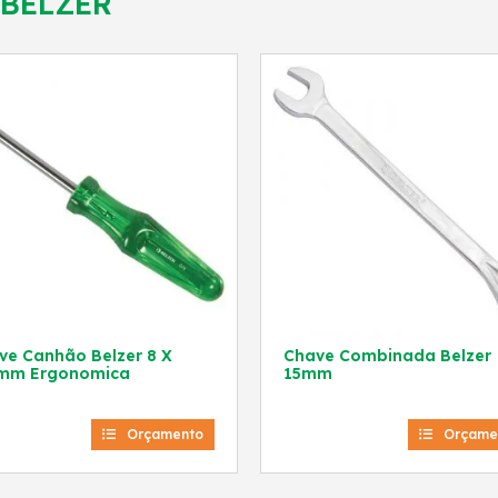
BELZER
e Canhão Belzer 8 X
Chave Combinada Belzer
mm Ergonomica
15mm
Orçamento
Orçame