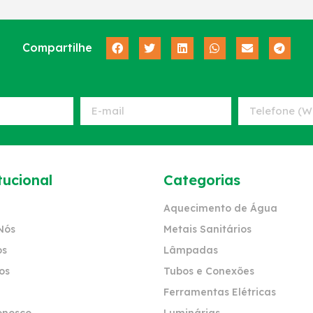
Compartilhe
tucional
Categorias
Aquecimento de Água
Nós
Metais Sanitários
os
Lâmpadas
os
Tubos e Conexões
Ferramentas Elétricas
onosco
Luminárias