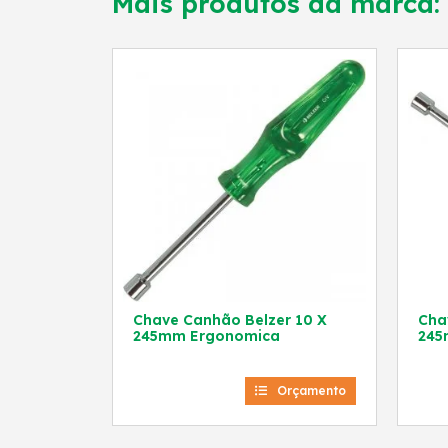
Mais produtos da marca:
Chave Canhão Belzer 10 X
Chav
245mm Ergonomica
245
Orçamento