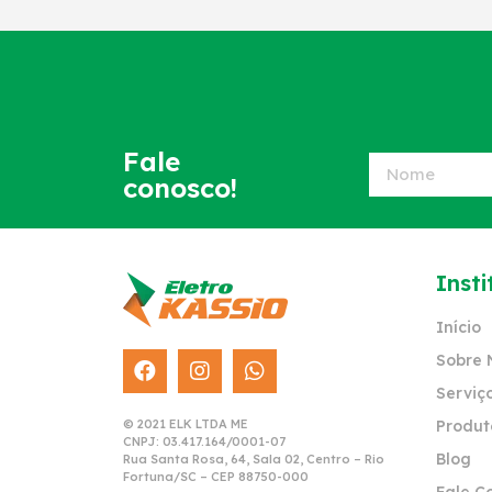
Fale
conosco!
Insti
Início
Sobre 
Serviç
© 2021 ELK LTDA ME
Produt
CNPJ: 03.417.164/0001-07
Blog
Rua Santa Rosa, 64, Sala 02, Centro – Rio
Fortuna/SC – CEP 88750-000
Fale C