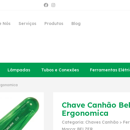
e Nós
Serviços
Produtos
Blog
Lâmpadas
Tubos e Conexões
Ferramentas Elétri
Ergonomica
Chave Canhão Be
Ergonomica
Categoria:
Chaves Canhão
>
Fe
Marca:
BELZER