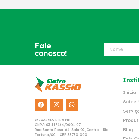
Fale
conosco!
Insti
Início
Sobre 
Serviç
© 2021 ELK LTDA ME
Produt
CNPJ: 03.417.164/0001-07
Blog
Rua Santa Rosa, 64, Sala 02, Centro – Rio
Fortuna/SC – CEP 88750-000
Fale C