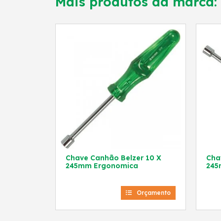
Mais produtos da marca:
Chave Canhão Belzer 10 X
Chav
245mm Ergonomica
245
Orçamento