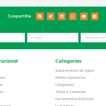
Compartilhe
tucional
Categorias
Aquecimento de Água
Nós
Metais Sanitários
os
Lâmpadas
os
Tubos e Conexões
Ferramentas Elétricas
onosco
Luminárias