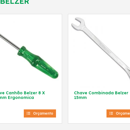
BELZER
e Canhão Belzer 8 X
Chave Combinada Belzer
mm Ergonomica
15mm
Orçamento
Orçame