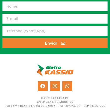
Enviar
© 2021 ELK LTDA ME
CNPJ: 03.417.164/0001-07
Rua Santa Rosa, 64, Sala 02, Centro – Rio Fortuna/SC – CEP 88750-000