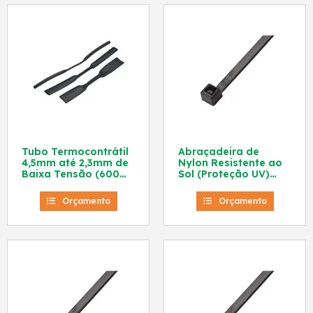
Tubo Termocontrátil
Abraçadeira de
4,5mm até 2,3mm de
Nylon Resistente ao
Baixa Tensão (600V)
Sol (Proteção UV)
Preto Frontec
151×3,7mm Preta
Frontec
Orçamento
Orçamento