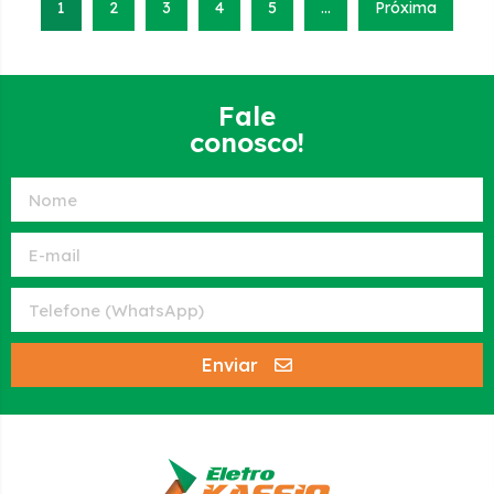
1
2
3
4
5
…
Próxima
Fale
conosco!
Enviar